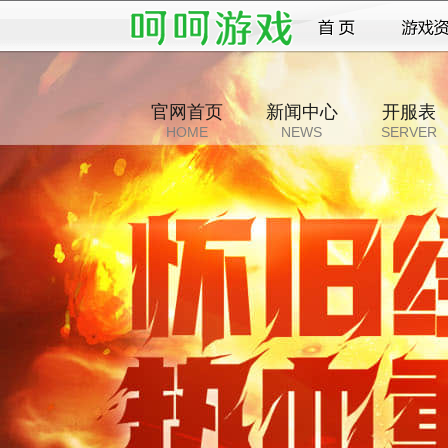
官网首页
新闻中心
开服表
HOME
NEWS
SERVER