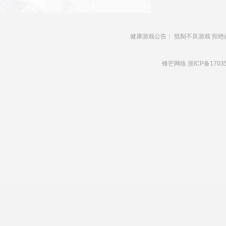
健康游戏公告： 抵制不良游戏 拒绝
锋芒网络
浙ICP备1703