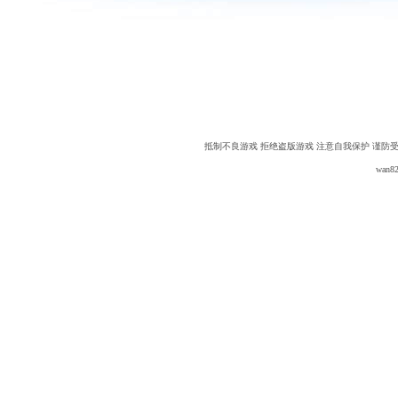
抵制不良游戏 拒绝盗版游戏 注意自我保护 谨防
wan